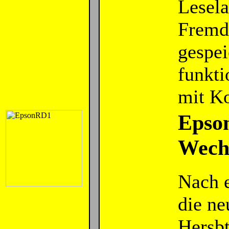
Lesela
Fremdf
gespe
funkti
mit Ko
Epson
Wechs
Nach e
die ne
Hersbt