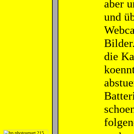
aber 
und üb
Webca
Bilder
die K
koennt
abstue
Batter
schoen
folge