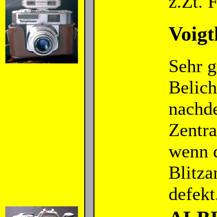
z.Zt.
Voigt
Sehr g
Belich
nachd
Zentra
wenn d
Blitza
defekt