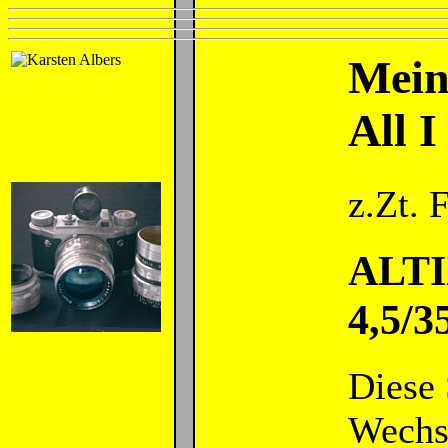
Mein
All I
z.Zt.
ALTIX
4,5/
Diese 
Wechse