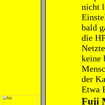
nicht 
Einste
bald g
die H
Netzte
keine 
Mensch
der Ka
Etwa 
Fuji 