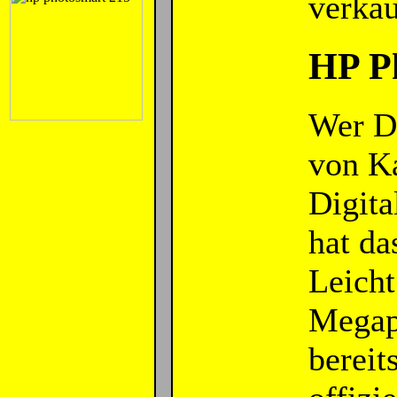
verkau
HP P
Wer Dr
von Ka
Digit
hat da
Leicht
Megapi
bereit