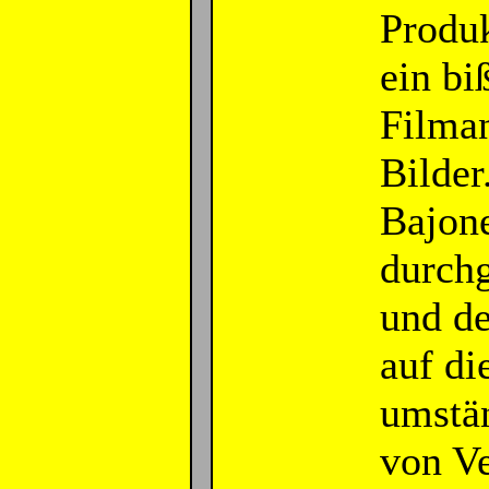
Produk
ein bi
Filman
Bilder
Bajone
durch
und de
auf di
umstän
von Ve