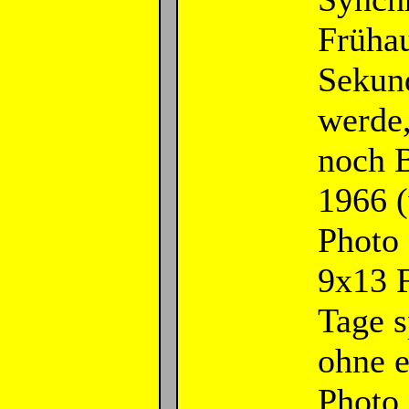
Frühau
Sekun
werde,
noch B
1966 (
Photo 
9x13 F
Tage s
ohne 
Photo 