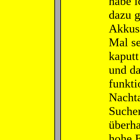
habe 
dazu g
Akkus 
Mal se
kaputt
und da
funkti
Nacht
Sucher
überha
hohe E