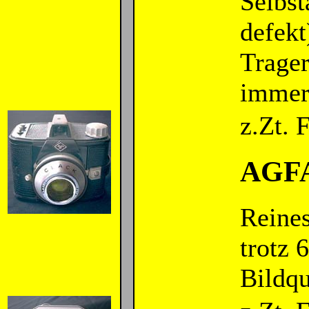
Selbst
defekt
Trage
immer
z.Zt.
AGFA
Reine
trotz 
Bildqua