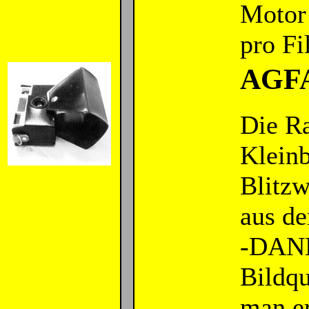
Motor 
pro F
AGFA 
Die R
Kleinb
Blitzw
aus d
-DANKE
Bildqu
man er