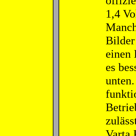
offizi
1,4 Vo
Manchm
Bilder
einen 
es bes
unten
funkti
Betrie
zuläss
Varta 