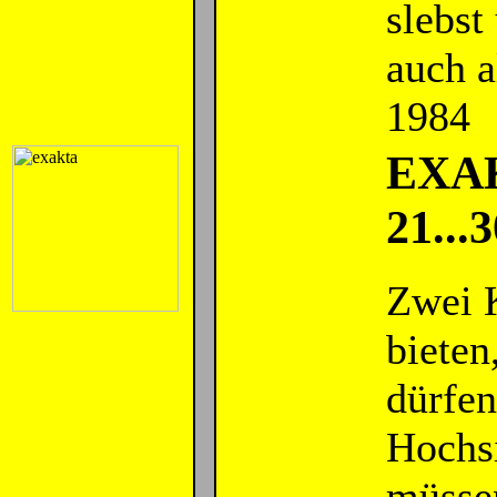
slebs
auch a
1984
EXAK
21..
Zwei K
bieten
dürfen
Hochsi
müssen