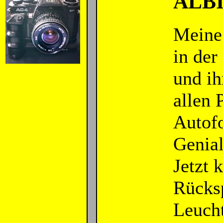
ALBI
Meine 
in der
und i
allen 
Autofo
Genial
Jetzt 
Rücksp
Leucht