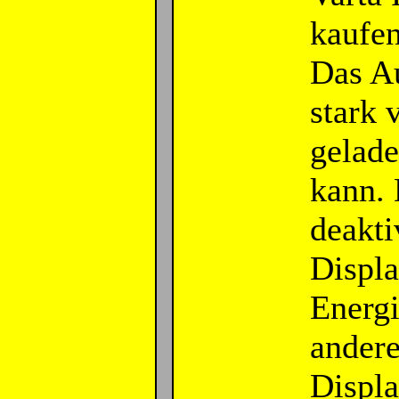
kaufen
Das Au
stark 
gelade
kann. 
deakti
Displa
Energi
andere
Displa