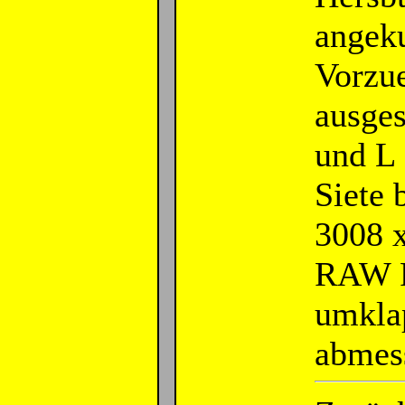
angeku
Vorzu
ausges
und L 
Siete 
3008 x
RAW F
umkla
abmess