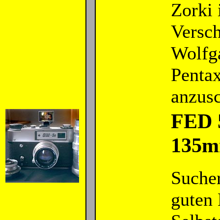
Zorki 
Versch
Wolfga
Pentax
anzus
FED 
135
Sucher
guten 