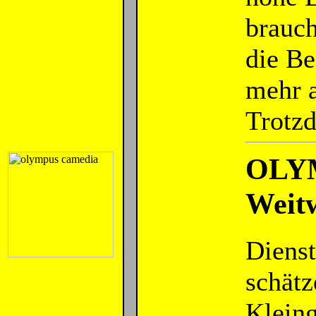
brauch
die B
mehr a
Trotz
OLYM
Weitw
Dienst
schätz
Kleing