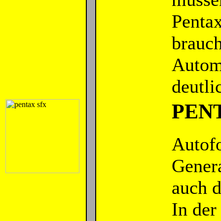
Pentax
brauch
Automa
deutli
PENT
Autof
Genera
auch d
In der